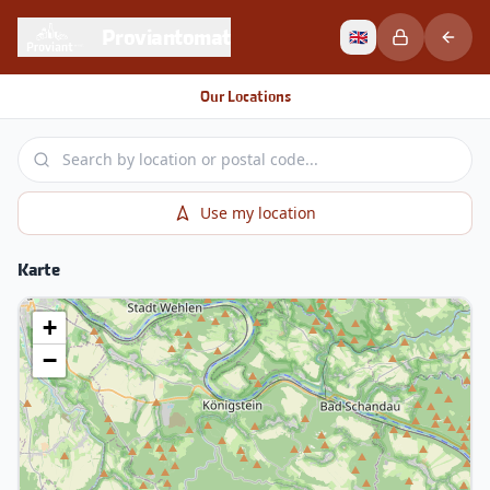
Proviantomat
🇬🇧
Our Locations
Use my location
Karte
+
−