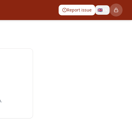
Report issue
🇬🇧
EN
.