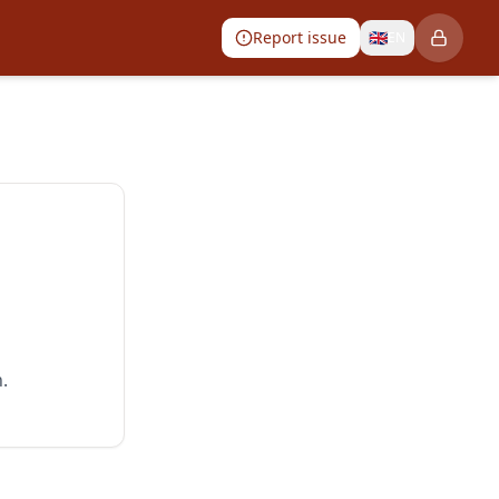
Report issue
🇬🇧
EN
.